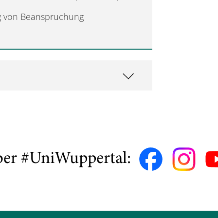
ung von Beanspruchung
ber #UniWuppertal: