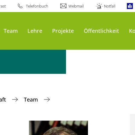
ast
Telefonbuch
Webmail
Notfall
Team
Lehre
Projekte
Öffentlichkeit
Ko
aft
Team