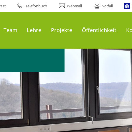
ast
Telefonbuch
Webmail
Notfall
Team
Lehre
Projekte
Öffentlichkeit
Ko